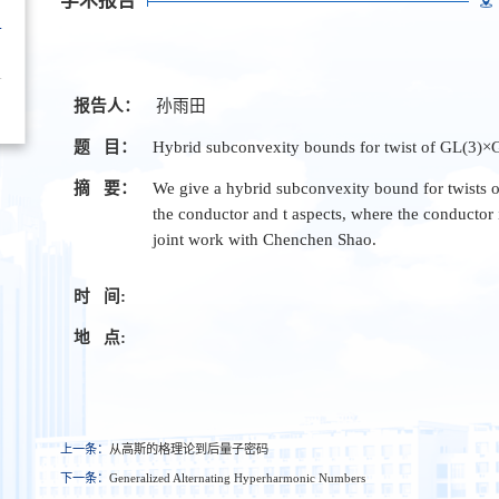
学术报告
报告人：
孙雨田
题 目：
Hybrid subconvexity bounds for twist of GL(3)×
摘 要：
We give a hybrid subconvexity bound for twists 
the conductor and t aspects, where the conductor i
joint work with Chenchen Shao.
时 间:
地 点:
上一条：
从高斯的格理论到后量子密码
下一条：
Generalized Alternating Hyperharmonic Numbers